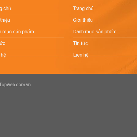
g chủ
Trang chủ
 thiệu
Giới thiệu
h mục sản phẩm
Danh mục sản phẩm
tức
Tin tức
 hệ
Liên hệ
 Topweb.com.vn