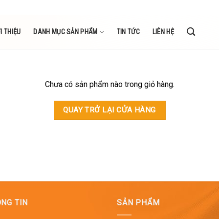
I THIỆU
DANH MỤC SẢN PHẨM
TIN TỨC
LIÊN HỆ
Chưa có sản phẩm nào trong giỏ hàng.
QUAY TRỞ LẠI CỬA HÀNG
NG TIN
SẢN PHẨM