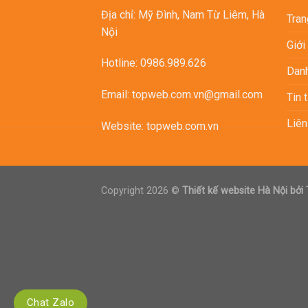
Địa chỉ: Mỹ Đình, Nam Từ Liêm, Hà
Tran
Nội
Giới
Hotline: 0986.989.626
Dan
Email: topweb.com.vn@gmail.com
Tin 
Liên
Website:
topweb.com.vn
Copyright 2026 ©
Thiết kế website Hà Nội
bởi
Chat Zalo