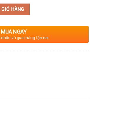
 GIỎ HÀNG
MUA NGAY
c nhận và giao hàng tận nơi