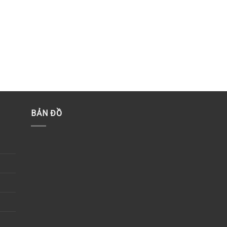
Rèm 
5.000.000
BẢN ĐỒ