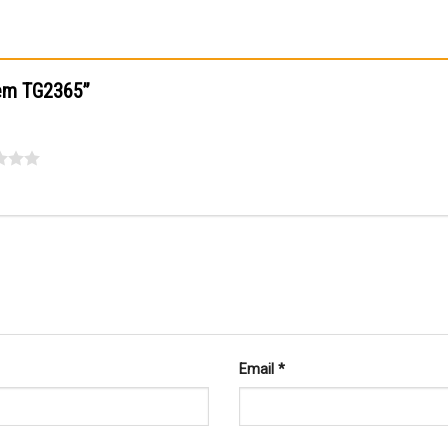
“Rèm TG2365”
Email
*