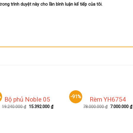
trong trình duyệt này cho lần bình luận kế tiếp của tôi.
%
-91%
Bộ phủ Noble 05
Rèm YH6754
19.240.000
₫
15.392.000
₫
78.000.000
₫
7.000.000
₫