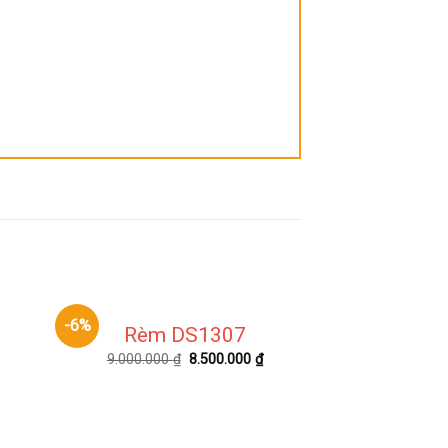
-6%
-10%
Rèm DS1307
9.000.000
₫
8.500.000
₫