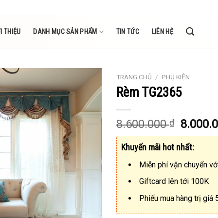
I THIỆU
DANH MỤC SẢN PHẨM
TIN TỨC
LIÊN HỆ
TRANG CHỦ
/
PHỤ KIỆN
Rèm TG2365
8.600.000
₫
8.000.
Khuyến mãi hot nhất:
Miễn phí vận chuyển vớ
Giftcard lên tới 100K
Phiếu mua hàng trị giá