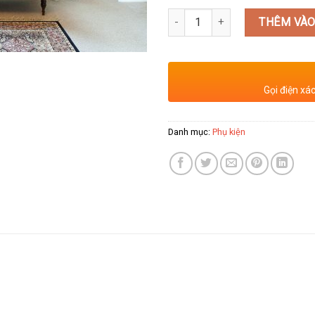
Số lượng
THÊM VÀO
Gọi điện xá
Danh mục:
Phụ kiện